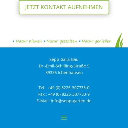
JETZT KONTAKT AUFNEHMEN
Sepp GaLa-Bau
Dr.-Emil-Schilling-Straße 5
89335 Ichenhausen
Tel.:
+49 (0) 8225-307733-0
Fax.: +49 (0) 8225-307733-9
E-Mail:
info@sepp-garten.de